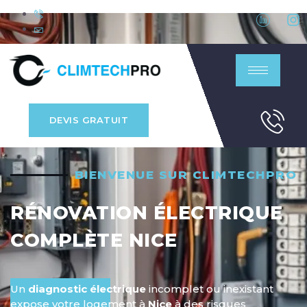
DEVIS GRATUIT
BIENVENUE SUR CLIMTECHPRO
RÉNOVATION ÉLECTRIQUE
COMPLÈTE NICE
Un
diagnostic électrique
incomplet ou inexistant
expose votre logement à
Nice
à des risques