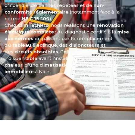
d’incendie, de pannes répétées et de
non-
conformité réglementaire
(notamment face à la
norme
NF C 15-100
).
Chez
ClimTechPro
, nous réalisons une
rénovation
électrique complète
: du diagnostic certifié à la
mise
aux normes
en passant par le remplacement
du
tableau électrique
, des
disjoncteurs
et
des
circuits obsolètes
. Cette prestation est
indispensable avant l’installation d’une
pompe à
chaleur
, d’une
climatisation
ou lors d’une
vente
immobilière
à Nice.