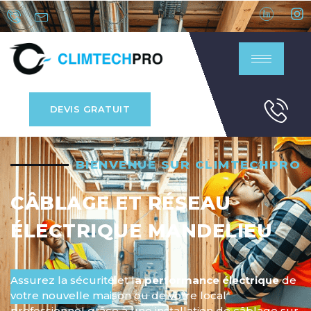
DEVIS GRATUIT
BIENVENUE SUR CLIMTECHPRO
CÂBLAGE ET RÉSEAU
ÉLECTRIQUE MANDELIEU
Assurez la sécurité et l
a performance électrique
de
votre nouvelle maison ou de votre local
professionnel grâce à une installation de câblage sur