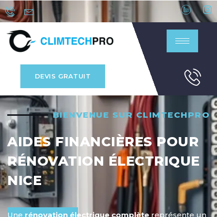
DEVIS GRATUIT
BIENVENUE SUR CLIMTECHPRO
AIDES FINANCIÈRES POUR
RÉNOVATION ÉLECTRIQUE
NICE
Une
rénovation électrique complète
représente un