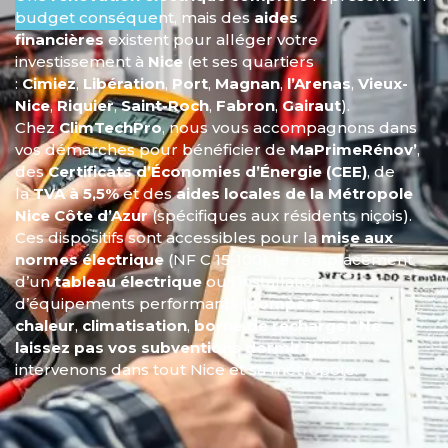
budget conséquent, mais des
aides
financières
existent pour alléger votre
investissement à
Nice
(et ses quartiers
:
Cimiez
,
Libération
,
Port
,
Magnan
,
l’Arenas
,
Vieux-
Nice
,
Riquier
,
Saint-Roch
,
Fabron
,
Gairaut
).
Chez
ClimTechPro
, nous vous accompagnons dans
vos démarches pour bénéficier de
MaPrimeRénov’
,
des
Certificats d’Économies d’Énergie (CEE)
, de
la
TVA à 5,5%
et des
aides locales de la Métropole
Nice Côte d’Azur
(spécifiques aux résidents niçois).
Ces dispositifs sont accessibles pour la
mise aux
normes électrique
(NF C 15-100), le remplacement
d’un
tableau électrique
ou l’installation
d’équipements performants (
pompe à
chaleur
,
climatisation
,
borne de recharge
).
Ne
laissez pas vos subventions dormir !
Nous
intervenons dans tout Nice et sa métropole.