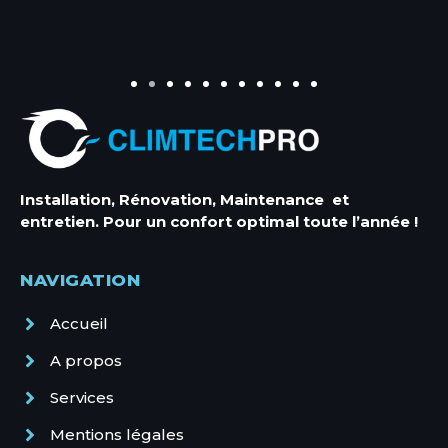
Entretien Climatisation
Entretien Climatisation Antibes
Installation, Rénovation, Maintenance et
Entretien Climatisation Cannes
entretien. Pour un confort optimal toute l’année !
Entretien Climatisation Mandelieu
Entretien Climatisation Menton
NAVIGATION
Entretien Climatisation Monaco
Entretien Climatisation Nice
Accueil
Entretien Climatisation Villeneuve-loubet
A propos
Services
Mentions légales