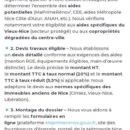
déterminer l’ensemble des
aides
potentielles
(MaPrimeRénov’, CEE, aides Métropole
Nice Côte d’Azur, ANAH, etc.). Nous vérifions
notamment votre éligibilité aux
aides spécifiques du
Vieux-Nice
(secteur protégé) ou aux
copropriétés
dégradées du centre-ville
.
2. Devis travaux éligible
– Nous établissons
un
devis détaillé
conforme aux exigences des aides
(mention RGE, équipements éligibles, main-d’œuvre
distincte). Le devis précise le
montant HT
,
le
montant TTC à taux normal (20%)
et le
montant
TTC à taux réduit (5,5%)
si applicable. Nous
adaptons le devis aux
normes spécifiques des
immeubles anciens de Nice
(Cimiez, Vieux-Nice,
Libération).
3. Montage du dossier
– Nous vous aidons à
remplir les
formulaires en
ligne
(plateforme
Maprimerenov.gouv.fr
, site des
fournisseurs d’énergie, portail de la Métropole Nice