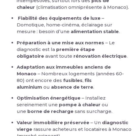
intempestives, surtout lors des
pics de
chaleur
(climatisation omniprésente à Monaco).
Fiabilité des équipements de luxe
–
Domotique, home-cinéma, éclairage sur
mesure : besoin d’une
alimentation stable
.
Préparation à une mise aux normes
– Le
diagnostic est la
première étape
obligatoire
avant toute
rénovation électrique
.
Adaptation aux immeubles anciens de
Monaco
– Nombreux logements (années 60-
80) ont encore des
fusibles
,
fils
aluminium
ou
absence de terre
.
Optimisation énergétique
– Installez
sereinement une
pompe à chaleur
ou
une
borne de recharge
sans surcharge.
Valeur immobilière préservée
– Un
diagnostic
vierge
rassure acheteurs et locataires à Monaco
(marché exigeant).