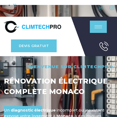
DEVIS GRATUIT
BIENVENUE SUR CLIMTECHPRO
RÉNOVATION ÉLECTRIQUE
COMPLÈTE MONACO
Un
diagnostic électrique
incomplet ou inexistant
expose votre logement à
Monaco
à des risques