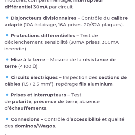
modules, compartimentage,
interrupteur
différentiel 30mA
par circuit.
Disjoncteurs divisionnaires
– Contrôle du
calibre
adapté
(10A éclairage, 16A prises, 20/32A plaques).
Protections différentielles
– Test de
déclenchement, sensibilité (30mA prises, 300mA
incendie).
Mise à la terre
– Mesure de la
résistance de
terre
(< 100 Ω).
Circuits électriques
– Inspection des
sections de
câbles
(1,5 / 2,5 mm²), repérage
fils aluminium
.
Prises et interrupteurs
– Test
de
polarité
,
présence de terre
, absence
d’
échauffements
.
Connexions
– Contrôle d’
accessibilité
et qualité
des
dominos/Wagos
.