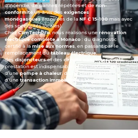
d’incendie, de pannes répétées et de
non-
conformité
vis-à-vis des
exigences
monégasques
(inspirées de la
NF C 15-100
mais avec
des spécificités locales).
Chez
ClimTechPro
, nous réalisons une
rénovation
électrique complète à Monaco
: du diagnostic
certifié à la
mise aux normes
, en passant par le
remplacement du
tableau électrique
,
des
disjoncteurs
et des
circuits obsolètes
. Cette
prestation est indispensable avant l’installation
d’une
pompe à chaleur
, d’une
climatisation
ou lors
d’une
transaction immobilière
à Monaco.